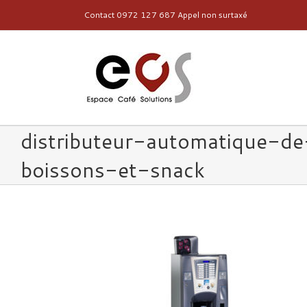
Contact 0972 127 687 Appel non surtaxé
distributeur-automatique-de
boissons-et-snack