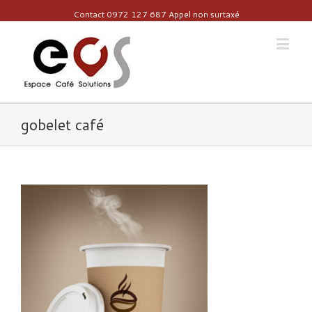
Contact 0972 127 687 Appel non surtaxé
gobelet café